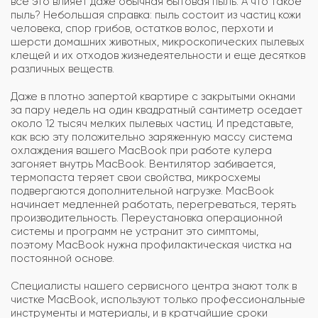
все это влияет даже обычная бытовая пыль. А что такое
пыль? Небольшая справка: пыль состоит из частиц кожи
человека, спор грибов, остатков волос, перхоти и
шерсти домашних животных, микроскопических пылевых
клещей и их отходов жизнедеятельности и еще десятков
различных веществ.
Даже в плотно запертой квартире с закрытыми окнами
за пару недель на один квадратный сантиметр оседает
около 12 тысяч мелких пылевых частиц. И представьте,
как всю эту положительно заряженную массу система
охлаждения вашего MacBook при работе кулера
загоняет внутрь MacBook. Вентилятор забивается,
термопаста теряет свои свойства, микросхемы
подвергаются дополнительной нагрузке. MacBook
начинает медленней работать, перегреваться, терять
производительность. Переустановка операционной
системы и программ не устранит это симптомы,
поэтому MacBook нужна профилактическая чистка на
постоянной основе.
Специалисты нашего сервисного центра знают толк в
чистке MacBook, используют только профессиональные
инструменты и материалы, и в кратчайшие сроки