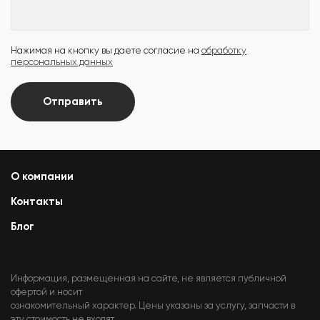
Нажимая на кнопку вы даете согласие на
обработку
персональных данных
Отправить
О компании
Контакты
Блог
Информация, размещенная на сайте, не является публичной
офертой и носит
ознакомительный характер. Цены указаны за услугу, запчасти в
эту стоимость не входят