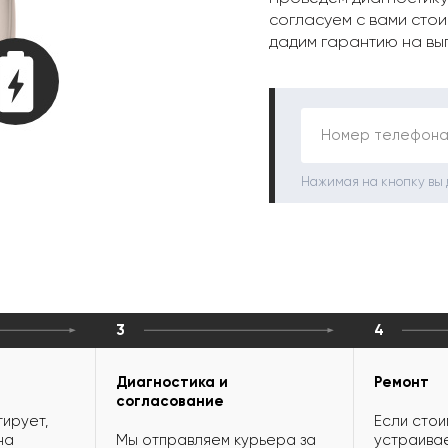
согласуем с вами стои
дадим гарантию на вы
Номер телефона
Нажимая на кнопку вы
3
4
Диагностика и
Ремонт
согласование
ирует,
Если стои
на
Мы отправляем курьера за
устраивае