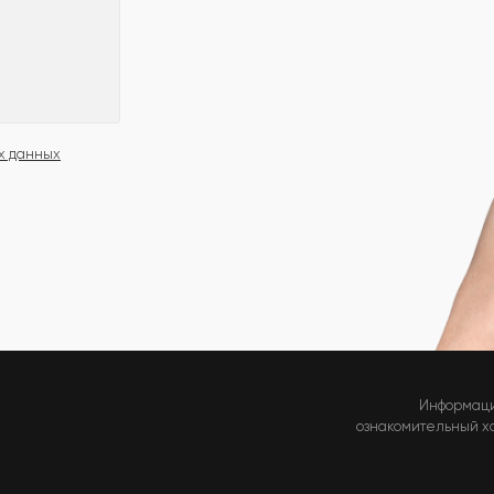
х данных
Информаци
ознакомительный хар