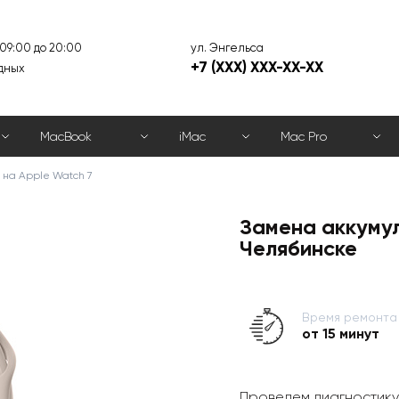
ул. Энгельса
 09:00 до 20:00
+7 (XXX) XXX-XX-XX
дных
MacBook
iMac
Mac Pro
на Apple Watch 7
Замена аккумул
Челябинске
Время ремонта
от 15 минут
Проведем диагностику