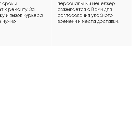
 срок и
персональный менеджер
т к ремонту. За
связывается с Вами для
ку и вызов курьера
согласования удобного
е нужно.
времени и места доставки.