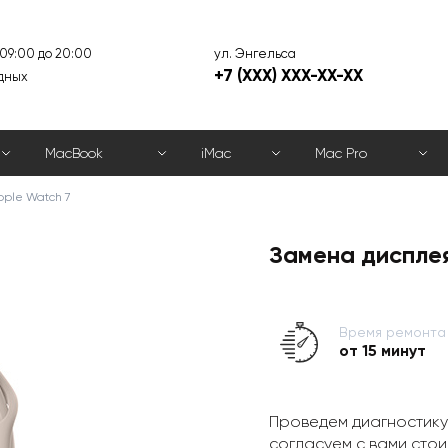
ул. Энгельса
 09:00 до 20:00
+7 (XXX) XXX-XX-XX
дных
MacBook
iMac
Mac Pro
ple Watch 7
Замена дисплея
Время ремонта
от 15 минут
Проведем диагностику
согласуем с вами стои