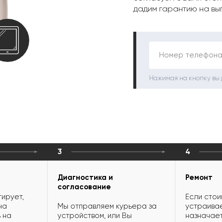
дадим гарантию на вы
Номер телефона
Нажимая на кнопку вы
3
4
Диагностика и
Ремонт
согласование
ирует,
Если стои
на
Мы отправляем курьера за
устраивае
 на
устройством, или Вы
назначает