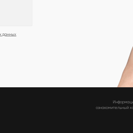
х данных
Информаци
ознакомительный хар