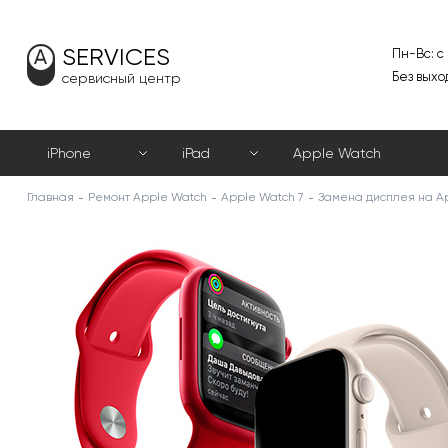
SERVICES
Пн-Вс: с
Без выхо
сервисный центр
iPhone
iPad
Apple Watch
Главная
Ремонт Apple Watch
Apple Watch 7
Замена дисплея на Ap