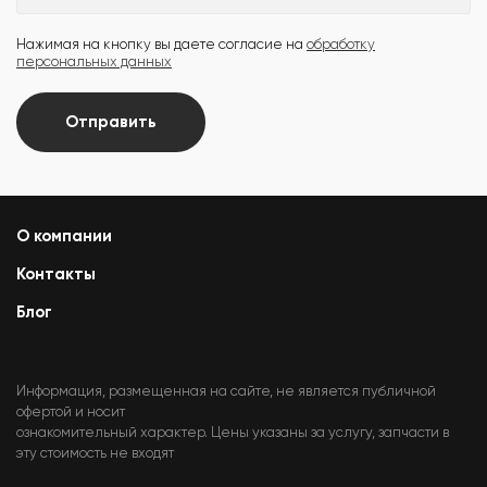
Нажимая на кнопку вы даете согласие на
обработку
персональных данных
Отправить
О компании
Контакты
Блог
Информация, размещенная на сайте, не является публичной
офертой и носит
ознакомительный характер. Цены указаны за услугу, запчасти в
эту стоимость не входят