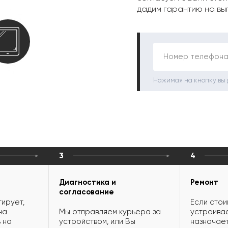
дадим гарантию на вы
Номер телефона
Нажимая на кнопку вы
3
4
Диагностика и
Ремонт
согласование
ирует,
Если стои
на
Мы отправляем курьера за
устраивае
 на
устройством, или Вы
назначает