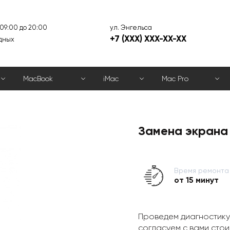
ул. Энгельса
 09:00 до 20:00
+7 (XXX) XXX-XX-XX
дных
MacBook
iMac
Mac Pro
Замена экрана 
Время ремонта
от 15 минут
Проведем диагностику
согласуем с вами стои