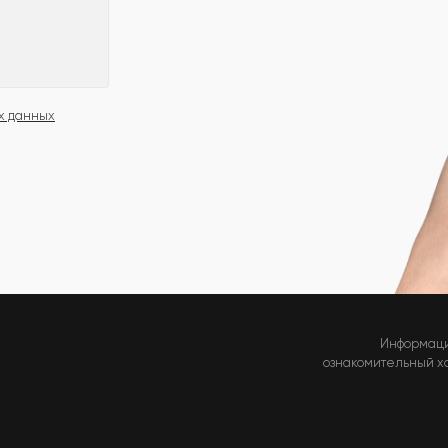
х данных
Информаци
ознакомительный хар