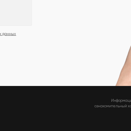
х данных
Информаци
ознакомительный хар