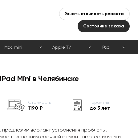
Узнать стоимость ремонта
Состояние заказа
Mac mini
Apple TV
iPod
iPad Mini в Челябинске
Стоимость
Гарантия
1190 ₽
до 3 лет
, предложим вариант устранения проблемы,
мость, выполним срочный ремонт, протестируем и