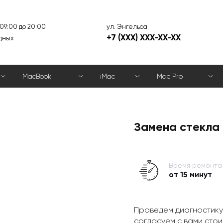
ул. Энгельса
 09:00 до 20:00
+7 (XXX) XXX-XX-XX
дных
MacBook
iMac
Mac Pro
Замена стекла 
Время ремонта
от 15 минут
Проведем диагностику
согласуем с вами стои