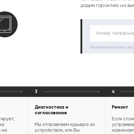
дадим гарантию на вы
Номер телефона
Нажимая на кнопку вы
3
4
Диагностика и
Ремонт
согласование
ирует,
Если стои
на
Мы отправляем курьера за
устраивае
 на
устройством, или Вы
назначает