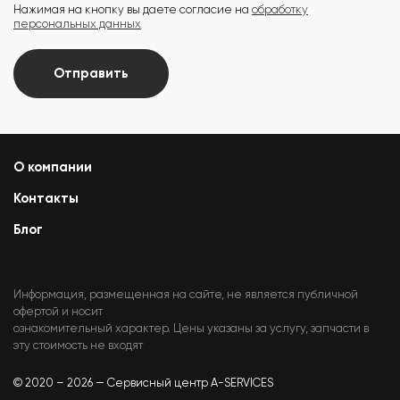
Нажимая на кнопку вы даете согласие на
обработку
персональных данных
Отправить
О компании
Контакты
Блог
Информация, размещенная на сайте, не является публичной
офертой и носит
ознакомительный характер. Цены указаны за услугу, запчасти в
эту стоимость не входят
© 2020 – 2026 — Сервисный центр A-SERVICES