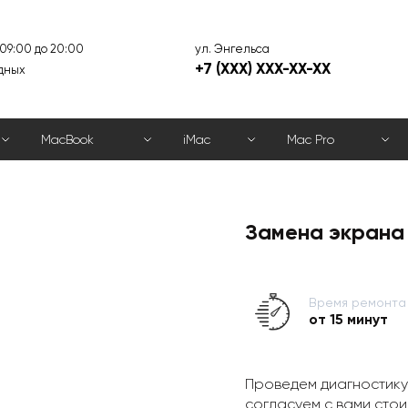
ул. Энгельса
 09:00 до 20:00
+7 (XXX) XXX-XX-XX
дных
MacBook
iMac
Mac Pro
Замена экрана 
Время ремонта
от 15 минут
Проведем диагностику
согласуем с вами стои