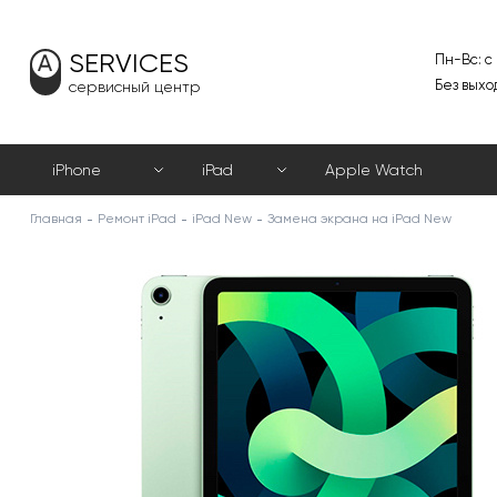
SERVICES
Пн-Вс: с
Без выхо
сервисный центр
iPhone
iPad
Apple Watch
Главная
Ремонт iPad
iPad New
Замена экрана на iPad New