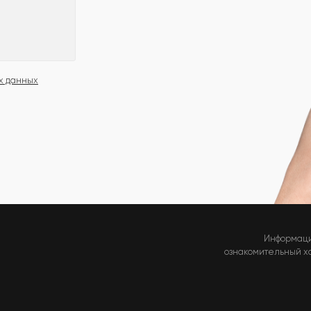
х данных
Информаци
ознакомительный хар