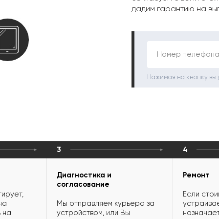
дадим гарантию на вы
Номер телефона
Нажимая на кнопку вы
3
4
Диагностика и
Ремонт
согласование
ирует,
Если стои
на
Мы отправляем курьера за
устраивае
 на
устройством, или Вы
назначает