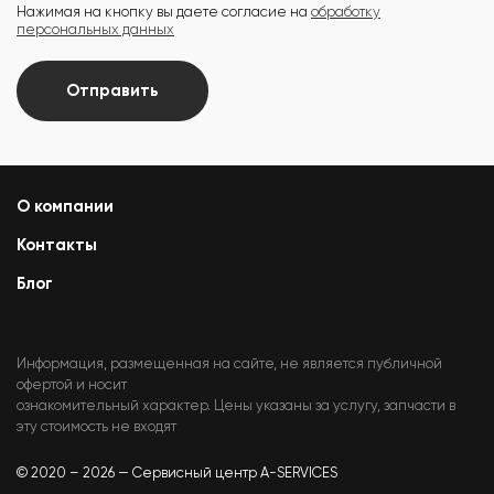
Нажимая на кнопку вы даете согласие на
обработку
персональных данных
Отправить
О компании
Контакты
Блог
Информация, размещенная на сайте, не является публичной
офертой и носит
ознакомительный характер. Цены указаны за услугу, запчасти в
эту стоимость не входят
© 2020 – 2026 — Сервисный центр A-SERVICES