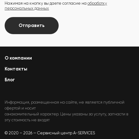
Нажимая на кнопку вы даете согласие на
обработку
персональных данных
Отправить
О компании
Контакты
Блог
Информация, размещенная на сайте, не является публичной
офертой и носит
ознакомительный характер. Цены указаны за услугу, запчасти в
эту стоимость не входят
© 2020 – 2026 — Сервисный центр A-SERVICES