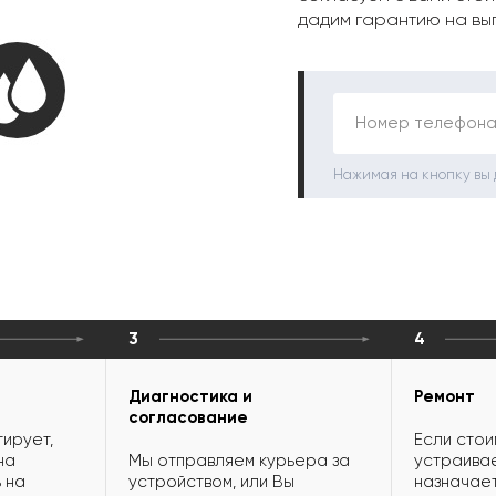
дадим гарантию на вы
Номер телефона
Нажимая на кнопку вы
3
4
Диагностика и
Ремонт
согласование
ирует,
Если стои
на
Мы отправляем курьера за
устраивае
 на
устройством, или Вы
назначает