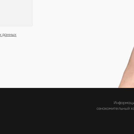
х данных
Информаци
ознакомительный хар