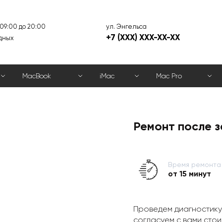
ул. Энгельса
 09:00 до 20:00
+7 (XXX) XXX-XX-XX
дных
MacBook
iMac
Mac Pro
Ремонт после з
Время ремонта
от 15 минут
Проведем диагностику
согласуем с вами стои