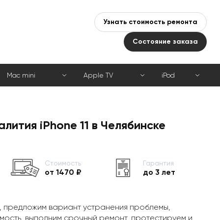
Узнать стоимость ремонта
Состояние заказа
Mac mini
Apple TV
iPod
алития iPhone 11 в Челябинске
Стоимость
Гарантия
от 1470 ₽
до 3 лет
, предложим вариант устранения проблемы,
мость, выполним срочный ремонт, протестируем и