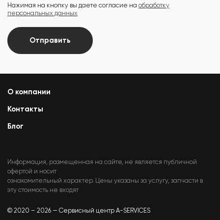
Нажимая на кнопку вы даете согласие на
обработку
персональных данных
Отправить
О компании
Контакты
Блог
Информация, размещенная на сайте, не является публичной
офертой и носит
ознакомительный характер. Цены указаны за услугу, запчасти в
эту стоимость не входят
© 2020 – 2026 — Сервисный центр A-SERVICES