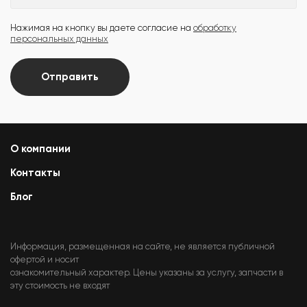
Нажимая на кнопку вы даете согласие на
обработку
персональных данных
Отправить
О компании
Контакты
Блог
Информация, размещенная на сайте, не является публичной
офертой и носит
ознакомительный характер. Цены указаны за услугу, запчасти в
эту стоимость не входят