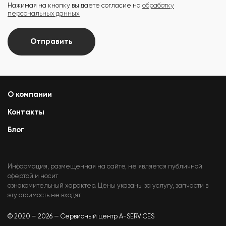
Нажимая на кнопку вы даете согласие на
обработку
персональных данных
Отправить
О компании
Контакты
Блог
Информация, размещенная на сайте, не является публичной
офертой и носит
ознакомительный характер. Цены указаны за услугу, запчасти в
эту стоимость не входят
© 2020 – 2026 — Сервисный центр A-SERVICES