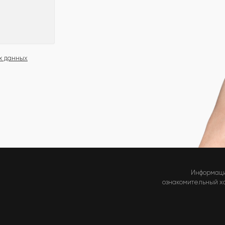
х данных
Информаци
ознакомительный хар