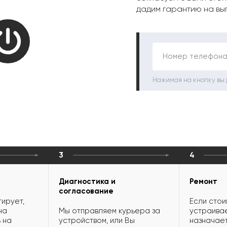
дадим гарантию на вы
Номер телефона
Нажимая на кнопку вы
3
4
Диагностика и
Ремонт
согласование
ирует,
Если стои
на
Мы отправляем курьера за
устраивае
 на
устройством, или Вы
назначает