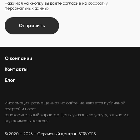
Нажимая на кнопку вы даете согласие на
обработку
персональных данных
Отправить
О компании
Контакты
Блог
Информация, размещенная на сайте, не является публичной
офертой и носит
ознакомительный характер. Цены указаны за услугу, запчасти в
эту стоимость не входят
© 2020 – 2026 — Сервисный центр A-SERVICES