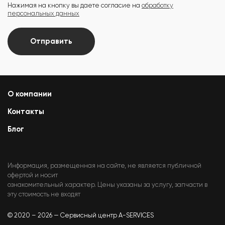
Нажимая на кнопку вы даете согласие на
обработку
персональных данных
Отправить
О компании
Контакты
Блог
Информация, размещенная на сайте, не является публичной
офертой и носит
ознакомительный характер. Цены указаны за услугу, запчасти в
эту стоимость не входят
© 2020 – 2026 — Сервисный центр A-SERVICES