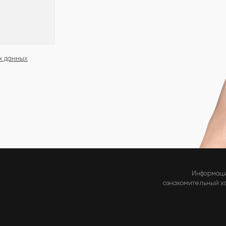
х данных
Информаци
ознакомительный хар