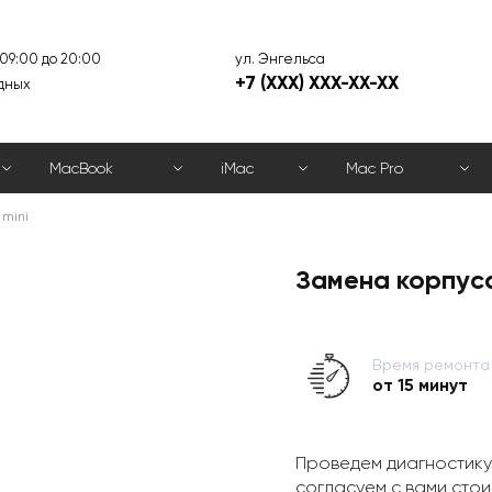
ул. Энгельса
 09:00 до 20:00
+7 (XXX) XXX-XX-XX
дных
MacBook
iMac
Mac Pro
 mini
Замена корпуса 
Время ремонта
от 15 минут
Проведем диагностику
согласуем с вами стои