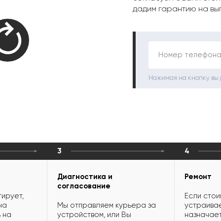
дадим гарантию на вы
Номер телефона
Нажимая на кнопку вы
3
4
Диагностика и
Ремонт
согласование
ирует,
Если стои
на
Мы отправляем курьера за
устраивае
 на
устройством, или Вы
назначает