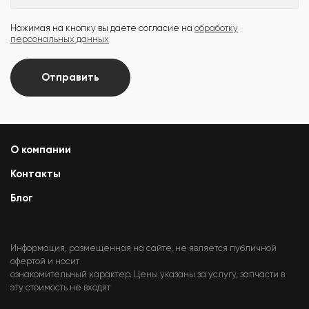
Нажимая на кнопку вы даете согласие на
обработку
персональных данных
Отправить
О компании
Контакты
Блог
Информация, размещенная на сайте, не является публичной
офертой и носит
ознакомительный характер. Цены указаны за услугу, запчасти в
эту стоимость не входят