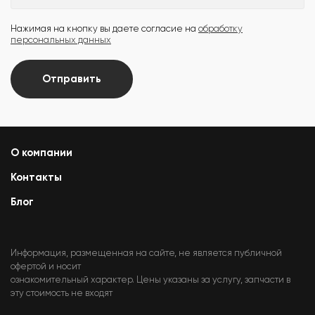
Нажимая на кнопку вы даете согласие на
обработку
персональных данных
Отправить
О компании
Контакты
Блог
Информация, размещенная на сайте, не является публичной
офертой и носит
ознакомительный характер. Цены указаны за услугу, запчасти в
эту стоимость не входят