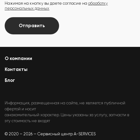
Нажимая на кнопку вы даете согласие на
обработку
персональных данных
Отправить
О компании
Контакты
Блог
Информация, размещенная на сайте, не является публичной
офертой и носит
ознакомительный характер. Цены указаны за услугу, запчасти в
эту стоимость не входят
© 2020 – 2026 — Сервисный центр A-SERVICES