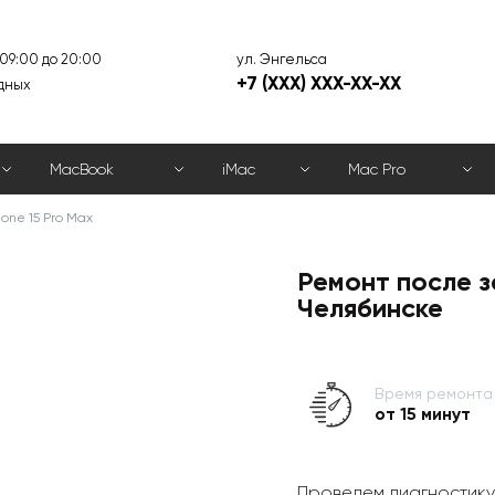
ул. Энгельса
 09:00 до 20:00
+7 (XXX) XXX-XX-XX
дных
MacBook
iMac
Mac Pro
one 15 Pro Max
Ремонт после з
Челябинске
Время ремонта
от 15 минут
Проведем диагностику