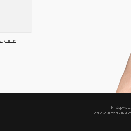
х данных
Информаци
ознакомительный хар