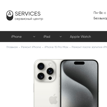
SERVICES
Пн-Вс: с
Без выхо
сервисный центр
iPhone
iPad
Apple Watch
Главная
Ремонт iPhone
iPhone 15 Pro Max
Ремонт после залития iPh