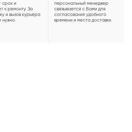
 срок и
персональный менеджер
т к ремонту. За
связывается с Вами для
ку и вызов курьера
согласования удобного
е нужно.
времени и места доставки.