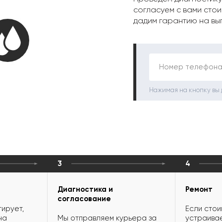
согласуем с вами стои
дадим гарантию на вы
Номер телефона
Нажимая на кнопку вы
3
4
Диагностика и
Ремонт
согласование
ирует,
Если стои
на
Мы отправляем курьера за
устраивае