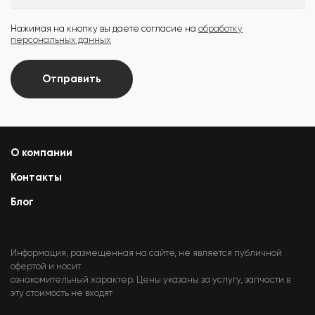
Нажимая на кнопку вы даете согласие на
обработку
персональных данных
Отправить
О компании
Контакты
Блог
Информация, размещенная на сайте, не является публичной
офертой и носит
ознакомительный характер. Цены указаны за услугу, запчасти в
эту стоимость не входят