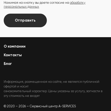
Нажимая на кнопку вы даете согласие на
обработку
персональных данных
Отправить
О компании
Контакты
Блог
Информация, размещенная на сайте, не является публичной
офертой и носит
ознакомительный характер. Цены указаны за услугу, запчасти в
эту стоимость не входят
© 2020 – 2026 — Сервисный центр A-SERVICES