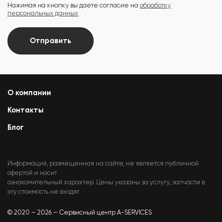
Нажимая на кнопку вы даете согласие на
обработку
персональных данных
Отправить
О компании
Контакты
Блог
Информация, размещенная на сайте, не является публичной
офертой и носит
ознакомительный характер. Цены указаны за услугу, запчасти в
эту стоимость не входят
© 2020 – 2026 — Сервисный центр A-SERVICES