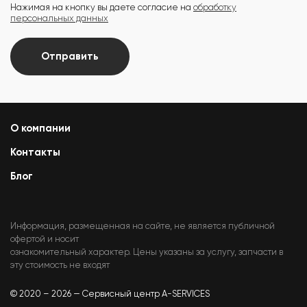
Нажимая на кнопку вы даете согласие на
обработку
персональных данных
Отправить
О компании
Контакты
Блог
Информация, размещенная на сайте, не является публичной
офертой и носит
ознакомительный характер. Цены указаны за услугу, запчасти в
эту стоимость не входят
© 2020 – 2026 — Сервисный центр A-SERVICES