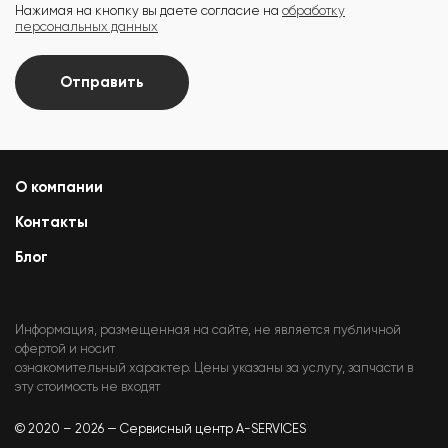
Нажимая на кнопку вы даете согласие на
обработку
персональных данных
Отправить
О компании
Контакты
Блог
Информация, размещенная на сайте, не является публичной
офертой и носит
ознакомительный характер. Цены указаны за услугу, запчасти в
эту стоимость не входят
© 2020 – 2026 — Сервисный центр A-SERVICES