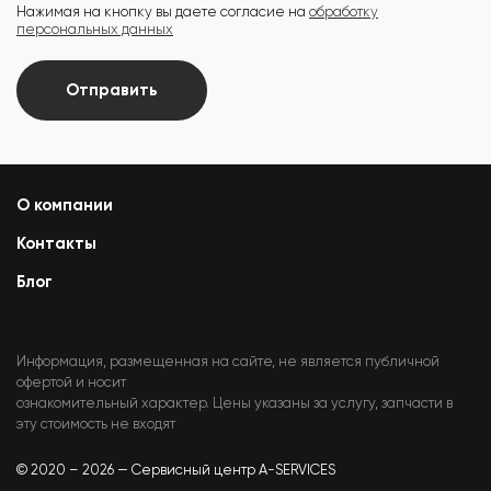
Нажимая на кнопку вы даете согласие на
обработку
персональных данных
Отправить
О компании
Контакты
Блог
Информация, размещенная на сайте, не является публичной
офертой и носит
ознакомительный характер. Цены указаны за услугу, запчасти в
эту стоимость не входят
© 2020 – 2026 — Сервисный центр A-SERVICES