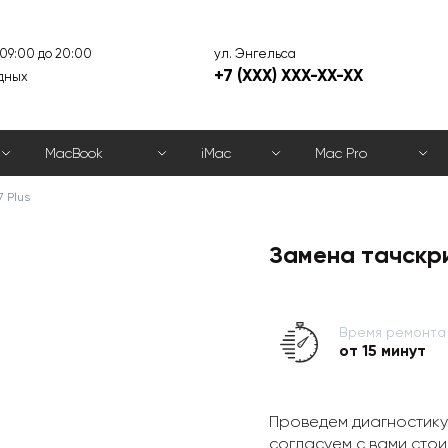
ул. Энгельса
 09:00 до 20:00
+7 (XXX) XXX-XX-XX
дных
MacBook
iMac
Mac Pro
 Plus
Замена тачскри
Время ремонта
от 15 минут
Проведем диагностику
согласуем с вами стои