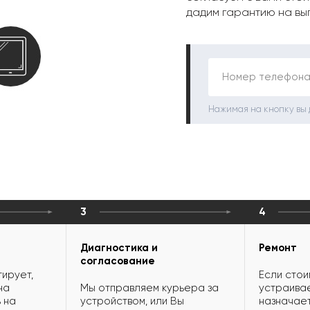
дадим гарантию на вы
Номер телефона
Нажимая на кнопку вы
3
4
Диагностика и
Ремонт
согласование
ирует,
Если стои
на
Мы отправляем курьера за
устраивае
 на
устройством, или Вы
назначает