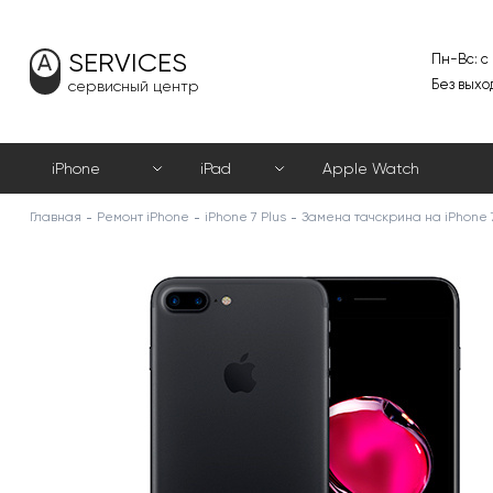
SERVICES
Пн-Вс: с
Без выхо
сервисный центр
iPhone
iPad
Apple Watch
Главная
Ремонт iPhone
iPhone 7 Plus
Замена тачскрина на iPhone 7