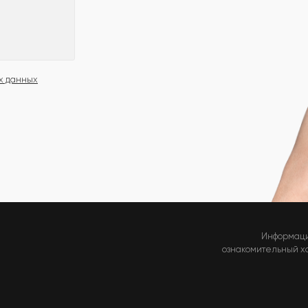
х данных
Информаци
ознакомительный хар