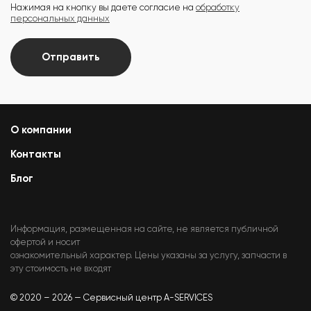
Нажимая на кнопку вы даете согласие на
обработку
персональных данных
Отправить
О компании
Контакты
Блог
Информация, размещенная на сайте, не является публичной
офертой и носит
ознакомительный характер. Цены указаны за услугу, запчасти в
эту стоимость не входят
© 2020 – 2026 — Сервисный центр A-SERVICES