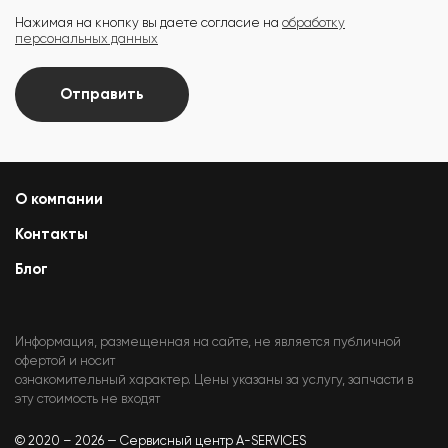
Нажимая на кнопку вы даете согласие на
обработку
персональных данных
Отправить
О компании
Контакты
Блог
Информация, размещенная на сайте, не является публичной
офертой и носит
ознакомительный характер. Цены указаны за услугу, запчасти в
эту стоимость не входят
© 2020 – 2026 — Сервисный центр A-SERVICES