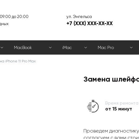
ул. Энгельса
 09:00 до 20:00
+7 (XXX) XXX-XX-XX
дных
MacBook
iMac
Mac Pro
а iPhone 11 Pro Max
Замена шлейфов
Время ремонта
от 15 минут
Проведем диагностику
согласуем с вами стои