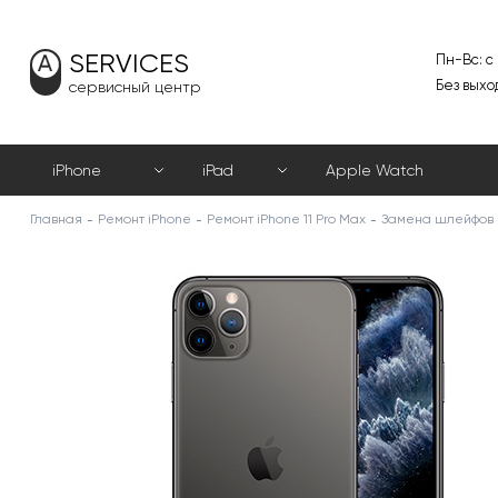
SERVICES
Пн-Вс: с
Без выхо
сервисный центр
iPhone
iPad
Apple Watch
Главная
Ремонт iPhone
Ремонт iPhone 11 Pro Max
Замена шлейфов н