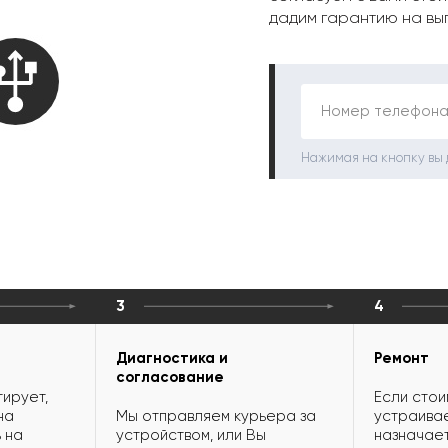
дадим гарантию на вы
Номер телефона
Нажимая на кнопку вы
3
4
Диагностика и
Ремонт
согласование
ирует,
Если стои
на
Мы отправляем курьера за
устраивае
 на
устройством, или Вы
назначает