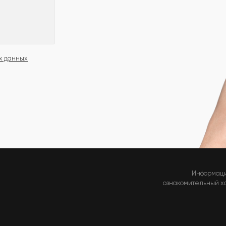
х данных
Информаци
ознакомительный хар