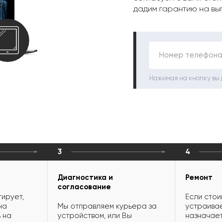
дадим гарантию на вы
Номер телефона
Нажимая на кнопку вы
3
4
Диагностика и
Ремонт
согласование
ирует,
Если стои
на
Мы отправляем курьера за
устраивае
 на
устройством, или Вы
назначает