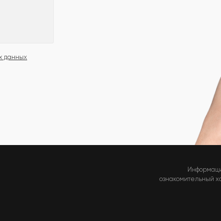
х данных
Информаци
ознакомительный хар