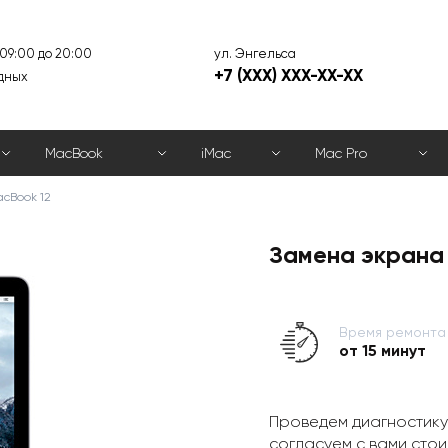
ул. Энгельса
 09:00 до 20:00
+7 (XXX) XXX-XX-XX
дных
MacBook
iMac
Mac Pro
cBook 12
Замена экрана 
Время ремонта
от 15 минут
Проведем диагностику
согласуем с вами стои