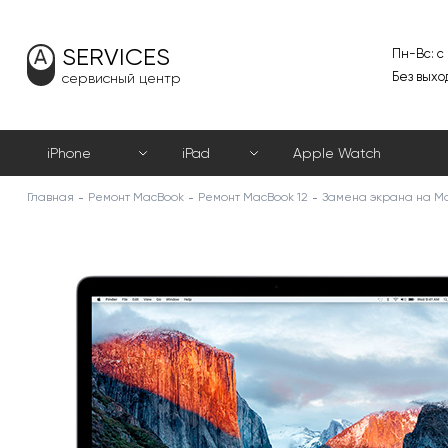
SERVICES
Пн-Вс: с
Без выхо
сервисный центр
iPhone
iPad
Apple Watch
Главная
Ремонт MacBook
Ремонт MacBook 12
Замена экрана на Ma