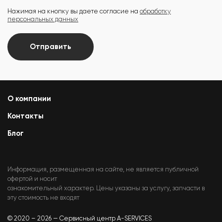
Нажимая на кнопку вы даете согласие на
обработку
персональных данных
Отправить
О компании
Контакты
Блог
Информация, размещенная на сайте, не является публичной
офертой и носит
ознакомительный характер. Цены указаны за услугу, запчасти в
эту стоимость не входят
© 2020 – 2026 — Сервисный центр A-SERVICES